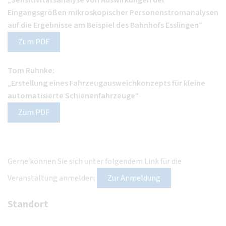
„
Sensitivitätsanalyse von Auswirkungen der
Eingangsgrößen mikroskopischer Personenstromanalysen
auf die Ergebnisse am Beispiel des Bahnhofs Esslingen
“
Zum PDF
Tom Ruhnke:
„
Erstellung eines Fahrzeugausweichkonzepts für kleine
automatisierte Schienenfahrzeuge
“
Zum PDF
Gerne können Sie sich unter folgendem Link für die
Veranstaltung anmelden:
Zur Anmeldung
Standort