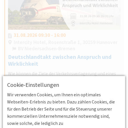
31.08.2026 09:30 - 16:00
Intercity Hotel, Rosenstraße 1, 30159 Hannover
BV Niedersachsen-Bremen
Deutschlandtakt zwischen Anspruch und
Wirklichkeit
Wie können die Ziele der Verkehrsverlagerung und eines
verantwortungsvollen Energieeinsatzes erreicht werden
Cookie-Einstellungen
unter Sicherstellung der Finanzierung von Infrastruktur
Wir verwenden Cookies, um Ihnen ein optimales
und Betrieb?
Webseiten-Erlebnis zu bieten. Dazu zählen Cookies, die
Weiterlesen
für den Betrieb der Seite und für die Steuerung unserer
kommerziellen Unternehmensziele notwendig sind,
sowie solche, die lediglich zu