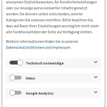
anonymen Statistikzwecken, für Komforteinstellungen
oder zur Anzeige personalisierter Inhalte genutzt
werden. Sie können selbst entscheiden, welche
Kategorien Sie zulassen möchten. Bitte beachten Sie,
dass auf Basis Ihrer Einstellungen womöglich nicht mehr
alle Funktionalitäten der Seite zur Verfügung stehen.
Weitere Informationen finden Sie in unseren
Datenschutzrichtlinien
und
Impressum
.
Technisch notwendige
10.09.2026 17:00
Hamburg-Altona
DVWG Hamburg e. V.
Video
freiRaum Ottensen: Innovative
Mobilitätskonzepte für einen lebenswerten
Stadtteil
Google Analytics
Mit dem Projekt freiRaum Ottensen verfolgt die Freie und