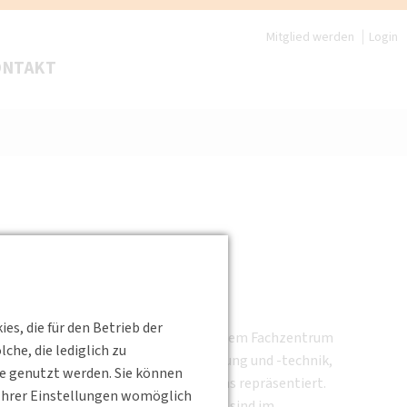
Mitglied werden
Login
ONTAKT
 Wuppertal-Elberfeld gegründet.
s, die für den Betrieb der
onen anzuregen. Sie arbeitet eng mit dem Fachzentrum
he, die lediglich zu
ie Fachbereiche Straßenverkehrsplanung und -technik,
te genutzt werden. Sie können
breites Spektrum des Verkehrswesens repräsentiert.
s Ihrer Einstellungen womöglich
 Wirtschaft und Politik wider. Diese sind im