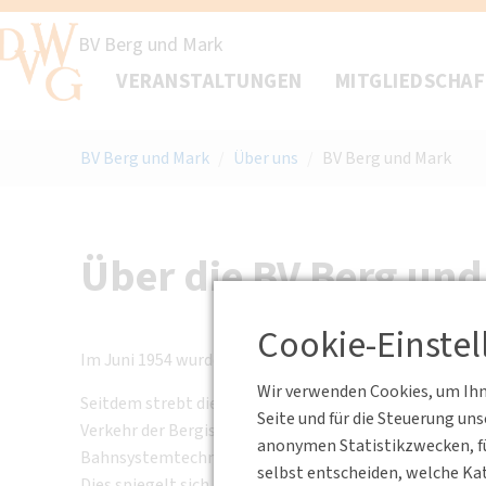
BV Berg und Mark
VERANSTALTUNGEN
MITGLIEDSCHA
BV Berg und Mark
/
Über uns
/
BV Berg und Mark
Über die BV Berg un
Cookie-Einste
Im Juni 1954 wurde die Bezirksvereinigung Berg und Ma
Wir verwenden Cookies, um Ihne
Seitdem strebt die Bezirksvereinigung an, durch rege
Seite und für die Steuerung un
Verkehr der Bergischen Universität Wuppertal zusamme
anonymen Statistikzwecken, fü
Bahnsystemtechnik, öffentliche Verkehrssysteme, Mobi
selbst entscheiden, welche Kat
Dies spiegelt sich auch in der Vielfalt der regelmäßig