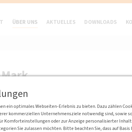
FT
ÜBER UNS
AKTUELLES
DOWNLOADS
K
d Mark
llungen
rk der Deutschen Verkehrswissenschaftlichen Gesellschaft e. V. in
n ein optimales Webseiten-Erlebnis zu bieten. Dazu zählen Cookie
lmäßige Veranstaltungen Wissenstransfer zu leisten und Diskussi
serer kommerziellen Unternehmensziele notwendig sind, sowie solc
n. Durch die dort ansässigen Lehr- und Forschungsgebiete wie d
r Komforteinstellungen oder zur Anzeige personalisierter Inhal
litätsmanagement, Stadtbauwesen, Straßenbau u. v. m. wird ein 
egorien Sie zulassen möchten. Bitte beachten Sie, dass auf Basi
 stattfindenden Vorträge von namenhaften Referenten aus Forschung,