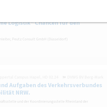
ampus Haspel HC, R 36
BV Berg-Mark
me Logistik“ Chancen für den
amleiter, Peutz Consult GmbH (Düsseldorf)
ppertal Campus Hapel, HD 02.24
DVWG BV Berg-Mark
und Aufgaben des Verkehrsverbundes
ilität NRW.
häftsstelle und der Koordinierungsstelle Rheinland der