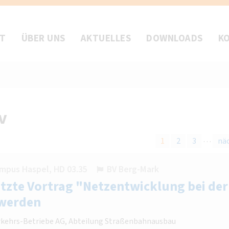
FT
ÜBER UNS
AKTUELLES
DOWNLOADS
K
v
…
1
2
3
nä
mpus Haspel, HD 03.35
BV Berg-Mark
tzte Vortrag "Netzentwicklung bei der
 werden
erkehrs-Betriebe AG, Abteilung Straßenbahnausbau