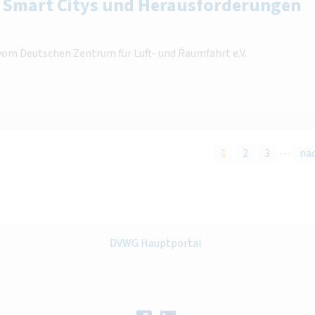
 Smart Citys und Herausforderungen
 Deutschen Zentrum für Luft- und Raumfahrt e.V.
…
1
2
3
nä
DVWG Hauptportal