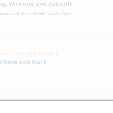
ng, Wirkung und Zukunft
Hansestadt Bremen, Abteilungsleiter Verkehr
mpus Haspel
BV Berg-Mark
V Berg und Mark
mpus Haspel HC R.36
BV Berg-Mark