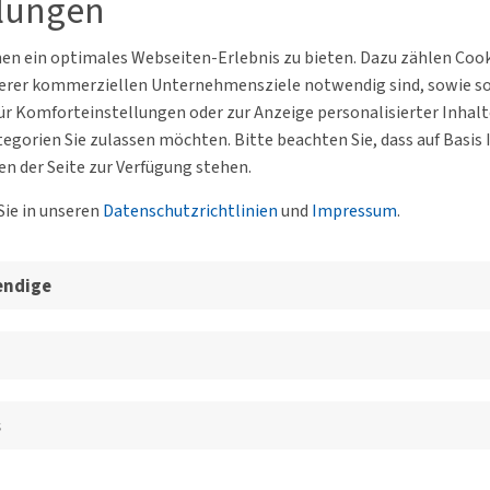
llungen
lten aus Sicht der Kommunalpolitik
n ein optimales Webseiten-Erlebnis zu bieten. Dazu zählen Cookie
rbürgermeister der Stadt Wuppertal
serer kommerziellen Unternehmensziele notwendig sind, sowie solc
r Komforteinstellungen oder zur Anzeige personalisierter Inhal
egorien Sie zulassen möchten. Bitte beachten Sie, dass auf Basi
en der Seite zur Verfügung stehen.
Sie in unseren
Datenschutzrichtlinien
und
Impressum
.
mpus Haspel HC R.36
BV Berg-Mark
falen“ - Bericht aus dem Ministerium
endige
Verkehr des Landes Nordrhein-Westfal
r Umwelt, Naturschutz und Verkehr des Landes Nordrhein-Westfale
s