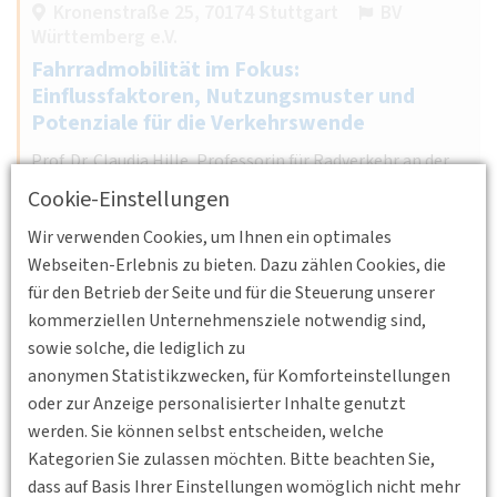
Kronenstraße 25, 70174 Stuttgart
BV
Württemberg e.V.
Fahrradmobilität im Fokus:
Einflussfaktoren, Nutzungsmuster und
Potenziale für die Verkehrswende
Prof. Dr. Claudia Hille, Professorin für Radverkehr an der
Hochschule Karlsruhe, geht auf die verkehrlichen Effekte
Cookie-Einstellungen
des Radverkehrs ein.
Wir verwenden Cookies, um Ihnen ein optimales
Weiterlesen
Webseiten-Erlebnis zu bieten. Dazu zählen Cookies, die
für den Betrieb der Seite und für die Steuerung unserer
kommerziellen Unternehmensziele notwendig sind,
sowie solche, die lediglich zu
16.11.2026 17:00 - 18:00
anonymen Statistikzwecken, für Komforteinstellungen
Online
Junges Forum
oder zur Anzeige personalisierter Inhalte genutzt
Fachgruppe Junges Forum November
werden. Sie können selbst entscheiden, welche
Kategorien Sie zulassen möchten. Bitte beachten Sie,
Das Junge Forum der DVWG trifft sich jeden dritten
dass auf Basis Ihrer Einstellungen womöglich nicht mehr
Montag im Monat online, um aktuelle Themen zu