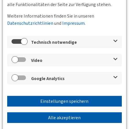
alle Funktionalitäten der Seite zur Verfügung stehen.
besprechen, gemeinsame Veranstaltungen zu planen und
um den fachlichen Austausch…
Weitere Informationen finden Sie in unseren
Datenschutzrichtlinien
und
Impressum
.
Weiterlesen
Technisch notwendige
Video
Google Analytics
Einstellungen speichern
17.11.2026 15:00 - 18:00
Alle akzeptieren
Paulskirche Frankfurt am Main