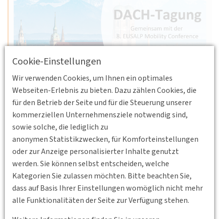
Cookie-Einstellungen
Wir verwenden Cookies, um Ihnen ein optimales
08.10.2026 10:00 - 09.10.2026 13:30
Webseiten-Erlebnis zu bieten. Dazu zählen Cookies, die
Haus der Bayrischen Wirtschaft, München
für den Betrieb der Seite und für die Steuerung unserer
DACH-Tagung 2026
kommerziellen Unternehmensziele notwendig sind,
sowie solche, die lediglich zu
Unser Alpenverkehr: Grenzen überwinden, Regionen
anonymen Statistikzwecken, für Komforteinstellungen
verbinden
oder zur Anzeige personalisierter Inhalte genutzt
in Kooperation mit der 8. EUSALP Mobility Conference
werden. Sie können selbst entscheiden, welche
Kategorien Sie zulassen möchten. Bitte beachten Sie,
Weiterlesen
dass auf Basis Ihrer Einstellungen womöglich nicht mehr
alle Funktionalitäten der Seite zur Verfügung stehen.