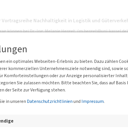
 Vortragsreihe Nachhaltigkeit in Logistik und Güterverke
ag können bei Dr.-Ing. Melanie Herget, (m.herget@uni-kassel.de)
llungen
nommen werden.
n ein optimales Webseiten-Erlebnis zu bieten. Dazu zählen Cookie
serer kommerziellen Unternehmensziele notwendig sind, sowie solc
r Komforteinstellungen oder zur Anzeige personalisierter Inhal
egorien Sie zulassen möchten. Bitte beachten Sie, dass auf Basi
en der Seite zur Verfügung stehen.
Sie in unseren
Datenschutzrichtlinien
und
Impressum
.
esgeschäftsstelle, der BVs un
endige