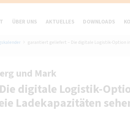
FT
ÜBER UNS
AKTUELLES
DOWNLOADS
K
gskalender
garantiert geliefert – Die digitale Logistik-Optio
Berg und Mark
 Die digitale Logistik-Opti
eie Ladekapazitäten sehe