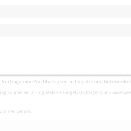
 Die digitale Logistik-Opti
eie Ladekapazitäten sehe
s
 Vortragsreihe Nachhaltigkeit in Logistik und Güterverke
ag können bei Dr.-Ing. Melanie Herget, (m.herget@uni-kassel.de)
nommen werden.