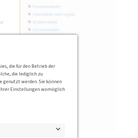
Personenverkehr
Güterverkehr und Logistik
hr
Straßenverkehr
Schienenverkehr
Schifffahrt
Luftverkehr
Verkehrstechnik
Verkehrsinfrastruktur
s, die für den Betrieb der
Verkehrspolitik
he, die lediglich zu
Mobilitätsverhalten
te genutzt werden. Sie können
Verkehrsplanung
s Ihrer Einstellungen womöglich
Verkehrsökologie
Verkehrssicherheit
Verkehrsrecht
Mobilitätsdienstleistungen
Interview
d