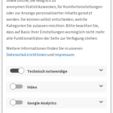
sowie solche, die lediglich zu
anonymen Statistikzwecken, für Komforteinstellungen
oder zur Anzeige personalisierter Inhalte genutzt
werden. Sie können selbst entscheiden, welche
Kategorien Sie zulassen möchten. Bitte beachten Sie,
dass auf Basis Ihrer Einstellungen womöglich nicht mehr
alle Funktionalitäten der Seite zur Verfügung stehen.
Zurück
Weitere Informationen finden Sie in unseren
Datenschutzrichtlinien
und
Impressum
.
Veranstaltungen der Bundesgeschäftsstelle,
der BVs und des Jungen Forums
Technisch notwendige
Exkursion des Jungen Forums der
DVWG nach Frankfurt am Main vom
Video
07.10. bis zum 09.10.2015
07.10.2015 13:00 - 09.10.2015 17:00
Frankfurt
Google Analytics
am Main