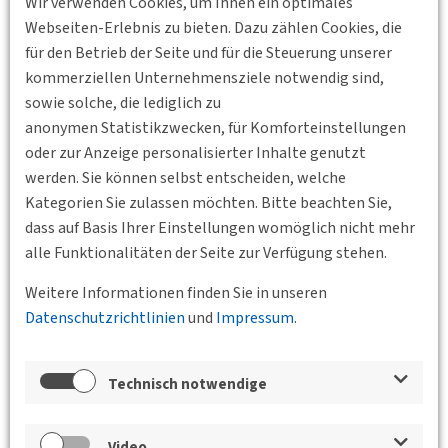
Wir verwenden Cookies, um Ihnen ein optimales
Röhren und Leitungen kreuzen, eröffnet die Präzision und
Webseiten-Erlebnis zu bieten. Dazu zählen Cookies, die
Zuverlässigkeit der Herrenknecht-Maschinen neue
für den Betrieb der Seite und für die Steuerung unserer
Möglichkeiten für U-Bahnen, Straßentunnel und alle anderen
kommerziellen Unternehmensziele notwendig sind,
Arten unterirdischer Verkehrswege.“
sowie solche, die lediglich zu
anonymen Statistikzwecken, für Komforteinstellungen
Mit einem Kredit von seiner Mutter über 25.000 D-Mark
oder zur Anzeige personalisierter Inhalte genutzt
gründete Dr.-Ing. E.h. Martin Herrenknecht 1977 sein
werden. Sie können selbst entscheiden, welche
Unternehmen. Heute ist die Herrenknecht AG
Kategorien Sie zulassen möchten. Bitte beachten Sie,
Technologieführer im Tunnelbau mit über 5000
dass auf Basis Ihrer Einstellungen womöglich nicht mehr
Mitarbeitenden und einem Umsatz von mehr als einer
alle Funktionalitäten der Seite zur Verfügung stehen.
Milliarde Euro. Die Maschinen des Familienunternehmens
bohren Tunnel für Schienen- und Straßennetze, U-Bahn-
Weitere Informationen finden Sie in unseren
Systeme und unterirdische Verkehrswege, die den Verkehr in
Datenschutzrichtlinien
und
Impressum
.
Ballungsräumen und Regionen nachhaltig verbessern. Zu
Herrenknechts Meisterstücken gehört die Bohrung des
Technisch notwendige
Gotthard-Basistunnels, der auf 57 Kilometern Länge die
Schweizer Alpen unterquert und seit seiner Eröffnung im Jahr
2016 eine der Hauptschlagadern für den Schienenverkehr
Video