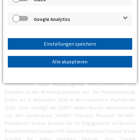
zwischen Deutschland und Italien darstellt. Der Gotthard-
Basistunnel ist der längste Eisenbahntunnel der Welt – und
Google Analytics
wird in naher Zukunft nur vom Brennerbasistunnel überholt,
der bei seinem Bau ebenfalls auf Herrenknecht-Maschinen
setzt.
Einstellungen speichern
Über den Innovationspreis der deutschen
Mobilitätswirtschaft
Alle akzeptieren
Der Innovationspreis der deutschen Mobilitätswirtschaft
zeichnet 2024 bereits zum vierten Mal bahnbrechende
Innovationen sowie herausragende Persönlichkeiten und
Projekte in der Mobilitätsbranche aus. Die Preisverleihung
findet am 5. November 2024 in der Frankfurter Paulskirche
statt. Dort würdigt die DVWG neben Martin Herrenknecht
mit dem Sonderpreis „Vielfalt, Toleranz, Respekt“ die VdK-
Präsidentin Verena Bentele für ihr Engagement im Bereich
Barrierefreiheit und die HSB-Geschäftsführerin Corinna-Maria
Schulte für ihren mutigen Beitrag zum Thema