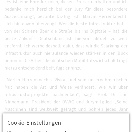
„Es ist eine Ehre für mich, diesen Preis zu erhalten und ich
bedanke mich herzlich bei der Jury für diese besondere
Auszeichnung“, betonte Dr.-Ing. E.h. Martin Herrenknecht.
„Ich bin davon überzeugt: Wer die beste Infrastruktur hat –
von der Schiene über die Straße bis ins Digitale – hat die
beste Zukunft! Deutschland ist hiervon aktuell zu weit
entfernt. Ich werbe deshalb dafür, dass wir die Stärkung der
Infrastruktur auch hierzulande wieder stärker in den Blick
nehmen. Die Arbeit der deutschen Mobilitätswirtschaft trägt
hierzu entscheidend bei“, fügt er hinzu.
„Martin Herrenknechts Vision und sein unternehmerischer
Mut haben die Art und Weise verändert, wie wir über
Infrastrukturprojekte nachdenken“, sagt Prof. Dr. Jan
Ninnemann, Präsident der DVWG und Jurymitglied. „Seine
Maschinen sind weltweit gefragt und bohren jedes Jahr
mehrere hundert Kilometer in den Untergrund – und das
Cookie-Einstellungen
millimetergenau. Gerade in Metropolen wie Shanghai, Paris
oder London, wo sich unter der Erde bereits unzählige