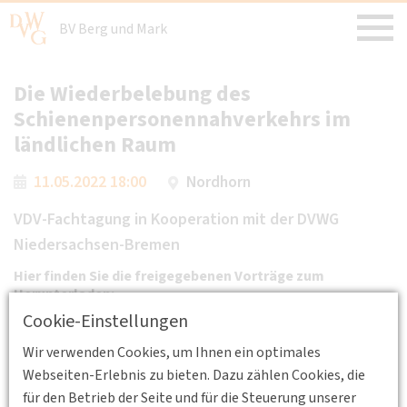
BV Berg und Mark
Die Wiederbelebung des
Schienenpersonennahverkehrs im
ländlichen Raum
11.05.2022 18:00
Nordhorn
VDV-Fachtagung in Kooperation mit der DVWG
Niedersachsen-Bremen
Hier finden Sie die freigegebenen Vorträge zum
Herunterladen:
Cookie-Einstellungen
-
Vortrag_Schülke-SInON_11-05-2022_VDV+DVWG-
Tagung Reaktivierung.pdf
Wir verwenden Cookies, um Ihnen ein optimales
-
Vortrag_Siefer-IVE TU BS_11-05-2022_VDV+DVWG-
Webseiten-Erlebnis zu bieten. Dazu zählen Cookies, die
Tagung Reaktivierung .pdf
für den Betrieb der Seite und für die Steuerung unserer