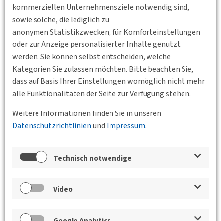
-
Vortrag_Uekermann-BE 11-05-2022_VDV+DVWG-Tagung
kommerziellen Unternehmensziele notwendig sind,
Reaktivierung.pdf
sowie solche, die lediglich zu
anonymen Statistikzwecken, für Komforteinstellungen
Verwandte Nachrichten
oder zur Anzeige personalisierter Inhalte genutzt
18.03.2025
Vortragsveranstaltung: 3 Jahre
werden. Sie können selbst entscheiden, welche
Landeseisenbahngesellschaft SinON Wohin geht die Reise?
Kategorien Sie zulassen möchten. Bitte beachten Sie,
dass auf Basis Ihrer Einstellungen womöglich nicht mehr
Standort
alle Funktionalitäten der Seite zur Verfügung stehen.
Weitere Informationen finden Sie in unseren
Datenschutzrichtlinien
und
Impressum
.
Technisch notwendige
Video
Google Analytics