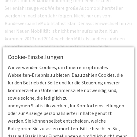
derzeit mit der Markteinführung Ihrer elektrischen
Serienfahrzeuge vor. Weitere große Automobilhersteller
werden im nächsten Jahr folgen. Nicht nur uns vom
Bundesverband eMobilität ist klar: Der Systemwechsel hin zu
einer Neuen Mobilität ist nicht mehr aufzuhalten. Nun
kommen 2013 und 2014 nach den Mittelständlern und den
Importeuren 15 serienfähige Elektrofahrzeuge der
deutschen OEM auf den Markt.
Cookie-Einstellungen
In den Medien ist das eFahrzeug allerdings hauptsächlich als
Wir verwenden Cookies, um Ihnen ein optimales
modernes Großstadtfahrzeug sichtbar. Dank 0-Emission,
Webseiten-Erlebnis zu bieten. Dazu zählen Cookies, die
dem leisen Betrieb und kurzer Strecken bietet sich der
für den Betrieb der Seite und für die Steuerung unserer
Einsatz hier besonders an. Genauso aussichtsreich ist jedoch
kommerziellen Unternehmensziele notwendig sind,
auch die Nutzung im ländlichen Raum und als
sowie solche, die lediglich zu
Pendlerfahrzeug. Aufgrund der Bevölkerungsdichte und
anonymen Statistikzwecken, für Komforteinstellungen
Verkehrsanbindung weisen ländliche Regionen einen hohen
oder zur Anzeige personalisierter Inhalte genutzt
Anteil an Individualverkehr auf. Im Gegensatz zu urbanen
werden. Sie können selbst entscheiden, welche
Ballungsräumen ist das Angebot des ÖPNV in ländlichen
Kategorien Sie zulassen möchten. Bitte beachten Sie,
Regionen häufig nicht flächendeckend gegeben und zeitnah
dass auf Basis Ihrer Einstellungen womöglich nicht mehr